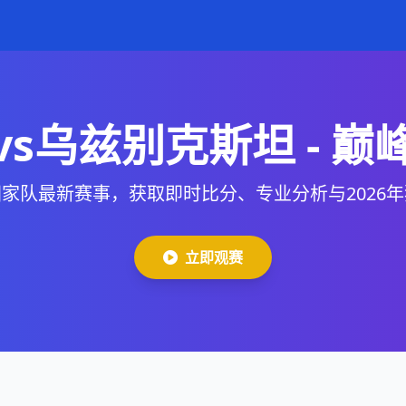
vs乌兹别克斯坦 - 巅
家队最新赛事，获取即时比分、专业分析与2026
立即观赛