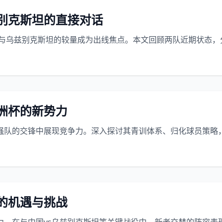
兹别克斯坦的直接对话
队与乌兹别克斯坦的较量成为出线焦点。本文回顾两队近期状态，分
亚洲杯的新势力
队的交锋中展现竞争力。深入探讨其青训体系、归化球员策略，以及
赛的机遇与挑战