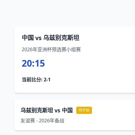
中国 vs 乌兹别克斯坦
2026年亚洲杯预选赛小组赛
20:15
当前比分: 2-1
乌兹别克斯坦 vs 中国
待开始
友谊赛 - 2026年备战