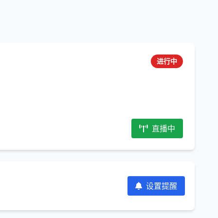
进行中
直播中
设置提醒