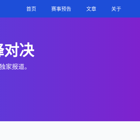
首页
赛事预告
文章
关于
峰对决
年独家报道。