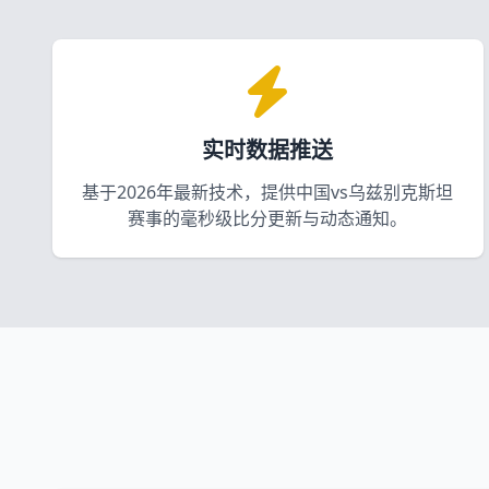
实时数据推送
基于2026年最新技术，提供中国vs乌兹别克斯坦
赛事的毫秒级比分更新与动态通知。