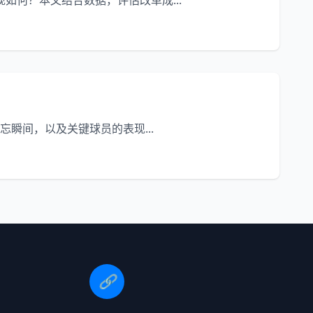
如何？本文结合数据，评估改革成...
瞬间，以及关键球员的表现...
🔗
世界杯荷兰vs阿根廷
热火vs湖人录像